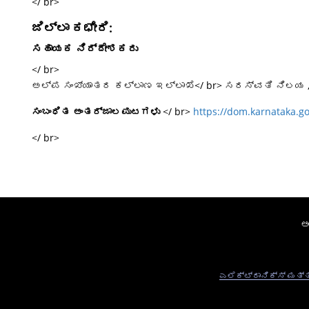
</ br>
ಜಿಲ್ಲಾ ಕಛೇರಿ:
ಸಹಾಯಕ ನಿರ್ದೇಶಕರು
</ br>
ಅಲ್ಪ ಸಂಖ್ಯಾತರ ಕಲ್ಲಾಣ ಇಲ್ಲಾಖೆ</ br> ಸರಸ್ವತಿ ನಿಲಯ ,ಕೆಂ
ಸಂಬಂಧಿತ ಅಂತರ್ಜಾಲಪುಟಗಳು
</ br>
https://dom.karnataka.go
</ br>
ಅ
ಎಲೆಕ್ಟ್ರಾನಿಕ್ಸ್ ಮತ್