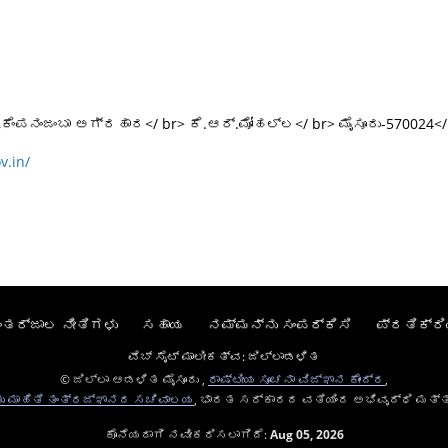
ಪನಂಜಂಬಾ ಅಗ್ರಹಾರ</ br> ಕೆ.ಆರ್.ಮೋಹಲ್ಲ</ br> ಮೈಸೂರು-570024</ b
v.in/
ಂತರ್ಜಾಲ ನೀತಿಗಳು
ಸಹಾಯ
ನಮ್ಮನ್ನು ಸಂಪರ್ಕಿಸಿ
ಪ್ರತಿಕ್ರಿ
ವೆಬ್ ಸೈಟ್ ಮಾಲೀಕತ್ವ: ಜಿಲ್ಲಾಡಳಿತ
© ಜಿಲ್ಲಾ ಆಡಳಿತ ಮೈಸೂರು ,
ರಾಷ್ಟೀಯ ಸೂಚನಾ ವಿಜ್ಞಾನ ಕೇಂದ್ರ
,
ತು ಮಾಹಿತಿ ತಂತ್ರಜ್ಞಾನದ ಸಚಿವಾಲಯ
, ಭಾರತ ಸರ್ಕಾರದ ವತಿಯಿಂದ ಅಭಿವೃದ್ಧಿ ಮತ್ತ
ಕೊನೆಯದಾಗಿ ನವೀಕರಿಸಲಾಗಿದೆ:
Aug 05, 2026