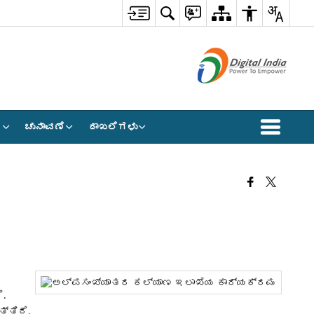
ಮ
ಚುನಾವಣೆ
ದಾಖಲೆಗಳು
ೆ.
್ತಿದೆ.