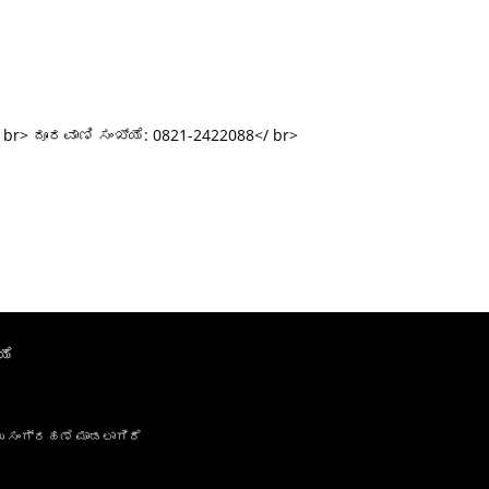
r> ದೂರವಾಣಿ ಸಂಖ್ಯೆ: 0821-2422088</ br>
ಯೆ
ು ಸಂಗ್ರಹಣೆ ಮಾಡಲಾಗಿದೆ