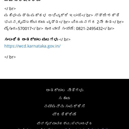
</ br>
ಮಹಿಳಾ ಮತ್ತು ಮಕ್ಕಳ ಅಭಿವೃದ್ದಿ ಇಲಾಖೆ</ br> ಸ್ತ್ರೀ ಶಕ್ತಿ
ಭವನ,ಕೃಷ್ಣದೇವರಾಯ ವೃತ್ತ</ br> ವಿಜಯನಗರ 2ನೇ ಹಂತ</ br>
ಮೈಸೂರು-570017</ br> ದೂರವಾಣಿ ಸಂಖ್ಯೆ: 0821-2495432</ br>
ಸಂಬಂಧಿತ ಅಂತರ್ಜಾಲಪುಟಗಳು
</ br>
https://wcd.karnataka.gov.in/
</ br>
ಅಂತರ್ಜಾಲ ನೀತಿಗಳು
ಸಹಾಯ
ನಮ್ಮನ್ನು ಸಂಪರ್ಕಿಸಿ
ಪ್ರತಿಕ್ರಿಯೆ
ವೆಬ್ ಸೈಟ್ ಮಾಲೀಕತ್ವ: ಜಿಲ್ಲಾಡಳಿತ