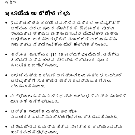
</ br>
ಇಲಾಖೆಯ ಉದ್ದೇಶಗಳು
6 ವರ್ಷಕ್ಕಿಂತ ಕಡಿಮೆ ವಯಸ್ಸಿನ ಮಕ್ಕಳ ಅಭಿವೃದ್ಧಿಗೆ
ಅಡಿಪಾಯ ಹಾಕಲು ಪೂರಕ ಪೌಷ್ಟಿಕತೆ, ಔಪಚಾರಿಕ ಪೂರ್ವ
ಶಾಲಾಪೂರ್ವ ಶಿಕ್ಷಣ ಮತ್ತು ಮಗುವಿನ ಪೌಷ್ಟಿಕಾಂಶ ಮತ್ತು
ಆರೋಗ್ಯದ ಅಗತ್ಯಗಳಿಗಾಗಿ ತಾಯಂದಿರಿಗೆ ಅರಿವು ಮತ್ತು
ಸಾಮರ್ಥ್ಯ ನಿರ್ಮಿಸುವಿಕೆಯ ಮೇಲೆ ಕೇಂದ್ರೀಕರಿಸುವುದು.
ಹರೆಯದ ಹುಡುಗಿಯರ (11-18 ವರ್ಷಗಳು) ಪೋಷಣೆ, ಆರೋಗ್ಯ
ರಕ್ಷಣೆ ಮತ್ತು ಜೀವನ ಕೌಶಲ್ಯ ಶಿಕ್ಷಣದ ಮೂಲಕ
ಸಬಲೀಕರಣಗೊಳಿಸುವುದು.
ಕಾಳಜಿ ಮತ್ತು ರಕ್ಷಣೆ ಅಗತ್ಯವಿರುವ ಮಕ್ಕಳ ಒಟ್ಟಾರೆ
ಅಭಿವೃದ್ಧಿಗೆ ಸುರಕ್ಷಿತ ಪರಿಸರವನ್ನು ಒದಗಿಸಲು
ಕ್ರಮವಹಿಸುವುದು.
ಮಹಿಳೆಯರು ಮತ್ತು ಮಕ್ಕಳನ್ನು ದುರ್ಬಳಕೆ ಮತ್ತು ಸಾಗಾಣಿಕೆ
ಮಾಡದಂತೆ ತಡೆಗಟ್ಟುವುದು.
ಆರ್ಥಿಕ,ಸಾಮಾಜಿಕ ಮತ್ತು ರಾಜಕೀಯ
ಸಬಲೀಕರಣವನ್ನುಸಕ್ರಿಯಗೊಳಿಸಲು ಕ್ರಮವಹಿಸುವುದು.
ವಿಶೇಷ ಚೇತನರು ಮತ್ತು ಹಿರಿಯ ನಾಗರಿಕರ ಕಲ್ಯಾಣವನ್ನು
ಖಚಿತಪಡಿಸಿಕೊಳ್ಳುವುದು.